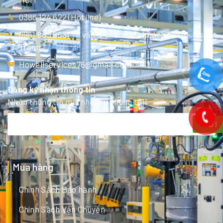
0386 124 622 (Hotline)
0961 839 863 (Tư vấn & chăm sóc khách hàng - Ms
Trang )
Howellservices76@gmail.com
Đăng ký nhận thông tin
Nhận thông tin mới nhất từ chúng tôi!
GỬI
Mua hàng
Chính Sách Bảo hành
Chính Sách Vận Chuyển