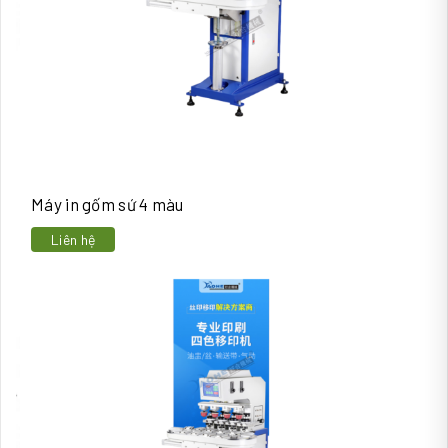
Máy in gốm sứ 4 màu
Liên hệ