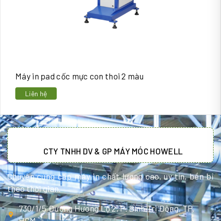
Máy in pad cốc mực con thoi 2 màu
Liên hệ
CTY TNHH DV & GP MÁY MÓC HOWELL
Chuyên cung cấp máy in chất lượng cao, uy tín, bền bỉ
theo thời gian.
730/1/5 Đường Hương Lộ 2, P. Bình Trị Đông, TP.
HCM