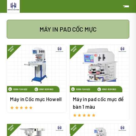
MÁY IN PAD CỐC MỰC
Máy in Cốc mực Howell
Máy in pad cốc mực để
bàn 1 màu