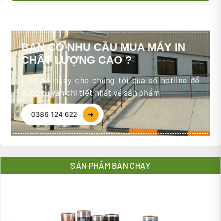
BẠN CÓ NHU CẦU MUA MÁY IN
CHẤT LƯỢNG CAO ?
Liên hệ ngay cho chúng tôi qua số hotline để
được tư vấn chi tiết nhất về sản phẩm
0386 124 622
➜
SẢN PHẨM BÁN CHẠY