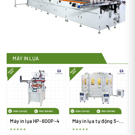
MÁY IN LỤA
Máy in lụa HP-600P-4
Máy in lụa tự động 5–6
màu dạng đĩa nằm
⭐ ⭐ ⭐ ⭐ ⭐
⭐ ⭐ ⭐ ⭐ ⭐