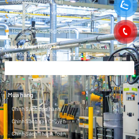
0386 124 622 (Hotline)
0961 839 863 (Tư vấn & chăm sóc khách hàng - Ms
Trang )
Howellservices76@gmail.com
Đăng ký nhận thông tin
Nhận thông tin mới nhất từ chúng tôi!
Mua hàng
Chính Sách Bảo hành
Chính Sách Vận Chuyển
Chính Sách Thanh Toán