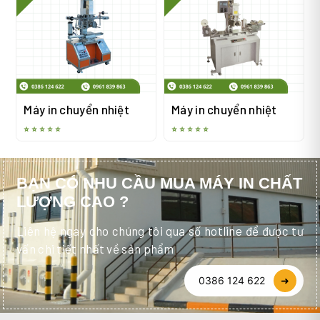
Máy in chuyển nhiệt
Máy in chuyển nhiệt
⭐ ⭐ ⭐ ⭐ ⭐
⭐ ⭐ ⭐ ⭐ ⭐
BẠN CÓ NHU CẦU MUA MÁY IN CHẤT
LƯỢNG CAO ?
Liên hệ ngay cho chúng tôi qua số hotline để được tư
vấn chi tiết nhất về sản phẩm
0386 124 622
➜