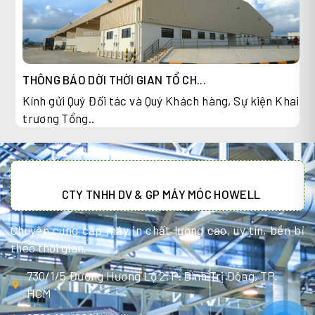
THÔNG BÁO DỜI THỜI GIAN TỔ CH...
Kính gửi Quý Đối tác và Quý Khách hàng, Sự kiện Khai
trương Tổng..
CTY TNHH DV & GP MÁY MÓC HOWELL
Chuyên cung cấp máy in chất lượng cao, uy tín, bền bỉ
theo thời gian.
730/1/5 Đường Hương Lộ 2, P. Bình Trị Đông, TP.
HCM