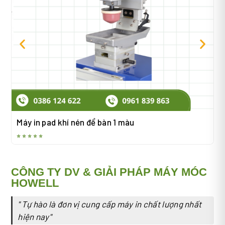
M
Máy in pad khí nén để bàn 1 màu
⭐
⭐ ⭐ ⭐ ⭐ ⭐
CÔNG TY DV & GIẢI PHÁP MÁY MÓC
HOWELL
" Tự hào là đơn vị cung cấp máy in chất lượng nhất
hiện nay"