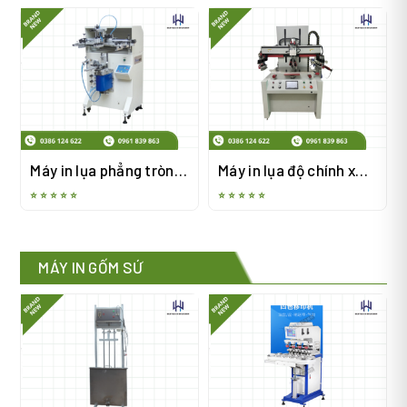
ngang
Máy in lụa phẳng tròn
Máy in lụa độ chính xác
2in1
cao mặt phẳng
⭐ ⭐ ⭐ ⭐ ⭐
⭐ ⭐ ⭐ ⭐ ⭐
MÁY IN GỐM SỨ