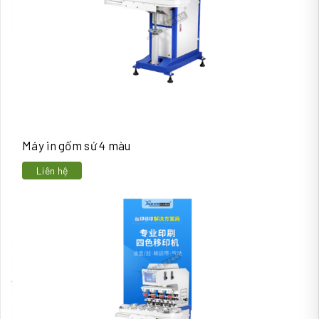
Máy in gốm sứ 4 màu
Liên hệ