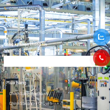
0386 124 622 (Hotline)
0961 839 863 (Tư vấn & chăm sóc khách hàng - Ms
Trang )
Howellservices76@gmail.com
Đăng ký nhận thông tin
Nhận thông tin mới nhất từ chúng tôi!
GỬI
Mua hàng
Chính Sách Bảo hành
Chính Sách Vận Chuyển