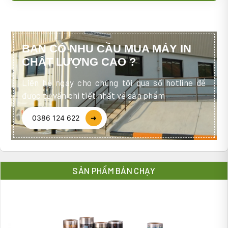
BẠN CÓ NHU CẦU MUA MÁY IN
CHẤT LƯỢNG CAO ?
Liên hệ ngay cho chúng tôi qua số hotline để
được tư vấn chi tiết nhất về sản phẩm
0386 124 622
➜
SẢN PHẨM BÁN CHẠY