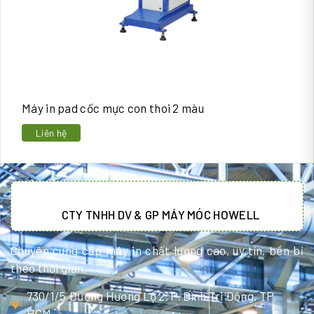
Máy in pad cốc mực con thoi 2 màu
Liên hệ
CTY TNHH DV & GP MÁY MÓC HOWELL
Chuyên cung cấp máy in chất lượng cao, uy tín, bền bỉ
theo thời gian.
730/1/5 Đường Hương Lộ 2, P. Bình Trị Đông, TP.
HCM