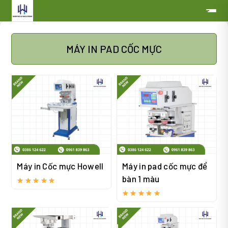
MÁY IN PAD CỐC MỰC
Máy in Cốc mực Howell
Máy in pad cốc mực để
bàn 1 màu