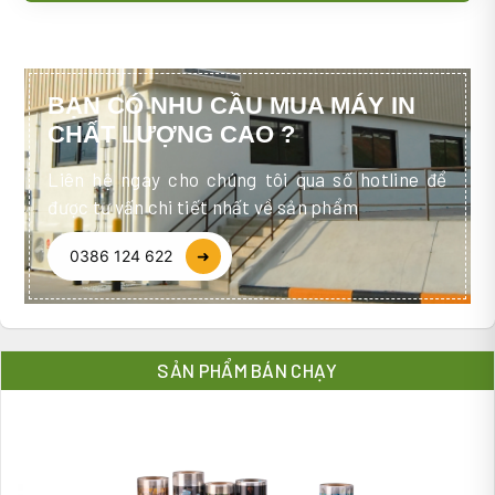
BẠN CÓ NHU CẦU MUA MÁY IN
CHẤT LƯỢNG CAO ?
Liên hệ ngay cho chúng tôi qua số hotline để
được tư vấn chi tiết nhất về sản phẩm
0386 124 622
➜
SẢN PHẨM BÁN CHẠY