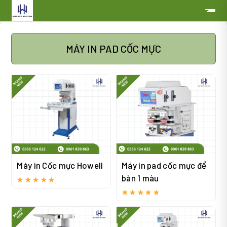
MÁY IN PAD CỐC MỰC
Máy in Cốc mực Howell
Máy in pad cốc mực để
bàn 1 màu