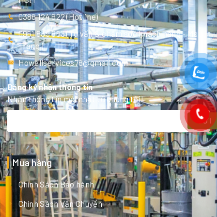
0386 124 622 (Hotline)
0961 839 863 (Tư vấn & chăm sóc khách hàng - Ms
Trang )
Howellservices76@gmail.com
Đăng ký nhận thông tin
Nhận thông tin mới nhất từ chúng tôi!
GỬI
Mua hàng
Chính Sách Bảo hành
Chính Sách Vận Chuyển