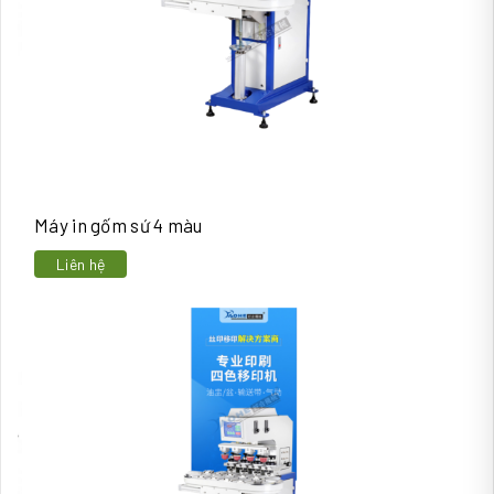
Máy in gốm sứ 4 màu
Liên hệ