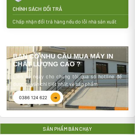
CHÍNH SÁCH ĐỔI TRẢ
Chấp nhận đổi trả hàng nếu do lỗi nhà sản xuất
BẠN CÓ NHU CẦU MUA MÁY IN
CHẤT LƯỢNG CAO ?
Liên hệ ngay cho chúng tôi qua số hotline để
được tư vấn chi tiết nhất về sản phẩm
0386 124 622
➜
SẢN PHẨM BÁN CHẠY