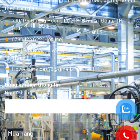
Chuyên cung cấp máy in chất lượng cao, uy tín, bền bỉ
theo thời gian.
730/1/5 Đường Hương Lộ 2, P. Bình Trị Đông, TP.
HCM
0386 124 622 (Hotline)
0961 839 863 (Tư vấn & chăm sóc khách hàng - Ms
Trang )
Howellservices76@gmail.com
Đăng ký nhận thông tin
Nhận thông tin mới nhất từ chúng tôi!
Mua hàng