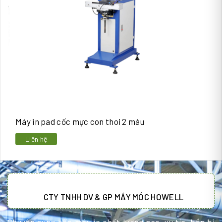
Máy in pad cốc mực con thoi 2 màu
Liên hệ
CTY TNHH DV & GP MÁY MÓC HOWELL