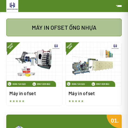
MÁY IN OFSET ỐNG NHỰA
Máy in ofset
Máy in ofset
⭐ ⭐ ⭐ ⭐ ⭐
⭐ ⭐ ⭐ ⭐ ⭐
01.