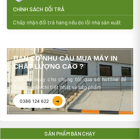
CHÍNH SÁCH ĐỔI TRẢ
Chấp nhận đổi trả hàng nếu do lỗi nhà sản xuất
BẠN CÓ NHU CẦU MUA MÁY IN
CHẤT LƯỢNG CAO ?
Liên hệ ngay cho chúng tôi qua số hotline để
được tư vấn chi tiết nhất về sản phẩm
0386 124 622
➜
SẢN PHẨM BÁN CHẠY