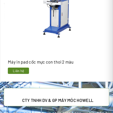
Máy in pad cốc mực con thoi 2 màu
Liên hệ
CTY TNHH DV & GP MÁY MÓC HOWELL