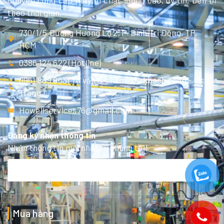
Chuyên cung cấp máy in chất lượng cao, uy tín, bền bỉ
theo thời gian.
730/1/5 Đường Hương Lộ 2, P. Bình Trị Đông, TP.
HCM
0386 124 622 (Hotline)
0961 839 863 (Tư vấn & chăm sóc khách hàng - Ms
Trang )
Howellservices76@gmail.com
Đăng ký nhận thông tin
Nhận thông tin mới nhất từ chúng tôi!
Mua hàng