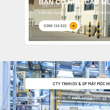
BẠN CÓ NHU CẦU MU
Liên hệ ngay cho chúng tôi qua số hotl
0386 124 622
➜
CTY TNHH DV & GP MÁY MÓC 
Chuyên cung cấp máy in chất lượng cao, uy tí
thời gian.