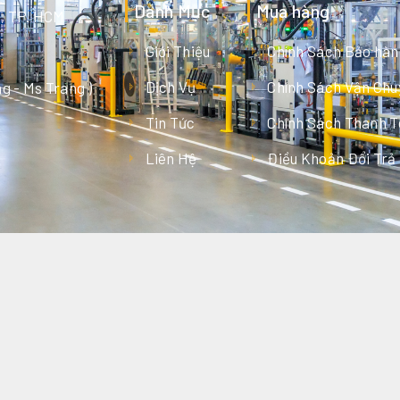
Danh Mục
Mua hàng
g, TP. HCM
Giới Thiệu
Chính Sách Bảo hàn
Dịch Vụ
Chính Sách Vận Chu
g - Ms Trang )
Tin Tức
Chính Sách Thanh 
Liên Hệ
Điều Khoản Đổi Trả