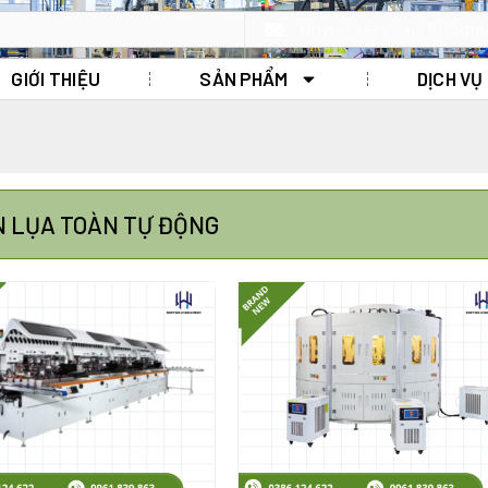
Howellservices76@gm
GIỚI THIỆU
SẢN PHẨM
DỊCH VỤ
N LỤA TOÀN TỰ ĐỘNG