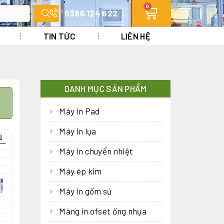
0
ail.com
0386 124 622
TIN TỨC
LIÊN HỆ
DANH MỤC SẢN PHẨM
Máy in Pad
Máy in lụa
Máy in chuyển nhiệt
Máy ép kim
Máy in gốm sứ
Màng in ofset ống nhựa