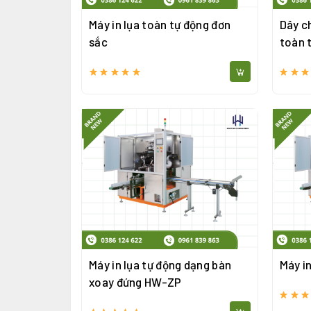
Máy in lụa toàn tự động đơn
Dây c
sắc
toàn 
Máy in lụa tự động dạng bàn
Máy i
xoay đứng HW-ZP