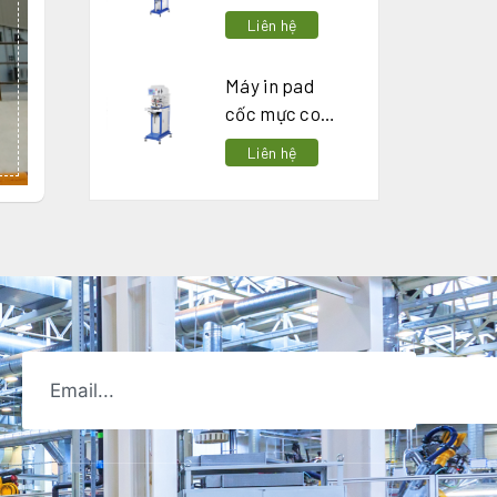
thoi 4 màu
Liên hệ
Máy in pad
cốc mực con
thoi 2 màu
Liên hệ