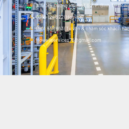
730/1/5 Đường Hương Lộ 2, P. Bình Trị Đôn
0386 124 622 (Hotline)
0961 839 863 (Tư vấn & chăm sóc khách hàn
Howellservices76@gmail.com