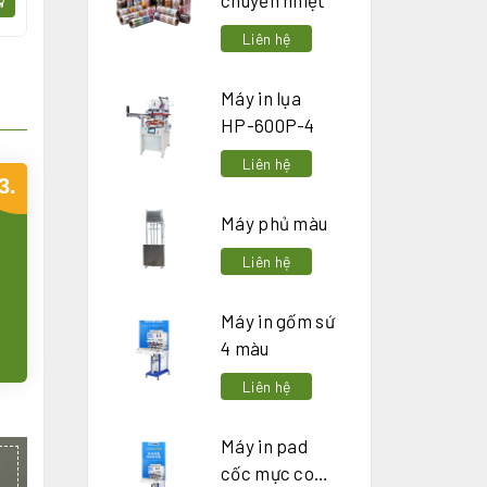
chuyển nhiệt
Liên hệ
Máy in lụa
HP-600P-4
Liên hệ
3.
Máy phủ màu
Liên hệ
Máy in gốm sứ
4 màu
Liên hệ
Máy in pad
cốc mực con