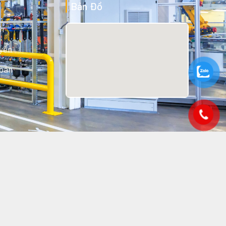
Bản Đồ
h
yển
Toán