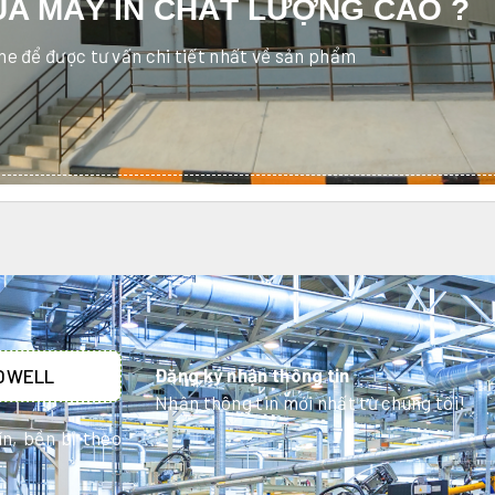
A MÁY IN CHẤT LƯỢNG CAO ?
ine để được tư vấn chi tiết nhất về sản phẩm
Đăng ký nhận thông tin
HOWELL
Nhận thông tin mới nhất từ chúng tôi!
n, bền bỉ theo