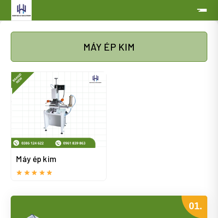
MÁY ÉP KIM
Máy ép kim
01.