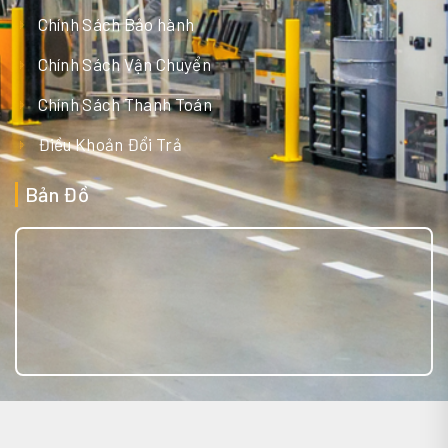
Chính Sách Bảo hành
Chính Sách Vận Chuyển
Chính Sách Thanh Toán
Điều Khoản Đổi Trả
Bản Đồ