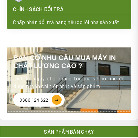
CHÍNH SÁCH ĐỔI TRẢ
Chấp nhận đổi trả hàng nếu do lỗi nhà sản xuất
BẠN CÓ NHU CẦU MUA MÁY IN
CHẤT LƯỢNG CAO ?
Liên hệ ngay cho chúng tôi qua số hotline để
được tư vấn chi tiết nhất về sản phẩm
0386 124 622
➜
SẢN PHẨM BÁN CHẠY