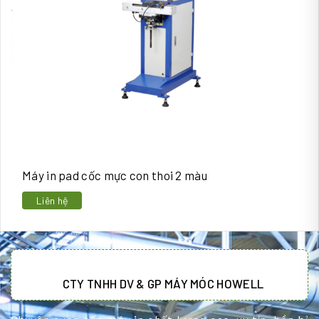
Máy in pad cốc mực con thoi 2 màu
Liên hệ
CTY TNHH DV & GP MÁY MÓC HOWELL