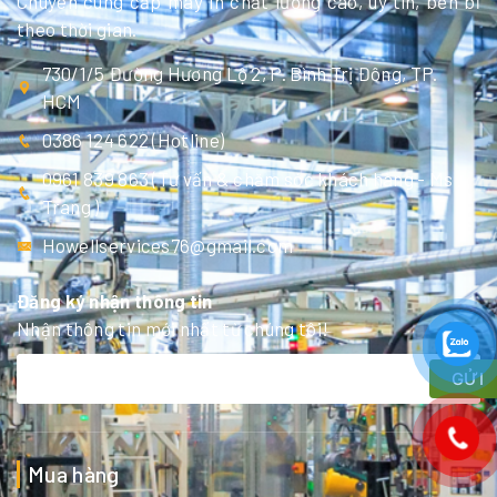
Chuyên cung cấp máy in chất lượng cao, uy tín, bền bỉ
theo thời gian.
730/1/5 Đường Hương Lộ 2, P. Bình Trị Đông, TP.
HCM
0386 124 622 (Hotline)
0961 839 863 (Tư vấn & chăm sóc khách hàng - Ms
Trang )
Howellservices76@gmail.com
Đăng ký nhận thông tin
Nhận thông tin mới nhất từ chúng tôi!
GỬI
Mua hàng