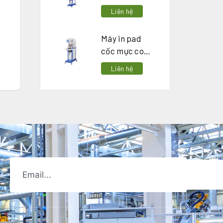
thoi 4 màu
Liên hệ
Máy in pad
cốc mực con
thoi 2 màu
Liên hệ