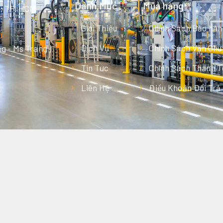
Danh Mục
Mua hàng
g, TP. HCM
Giới Thiệu
Chính Sách Bảo hàn
Dịch Vụ
Chính Sách Vận Chu
g - Ms Trang )
Tin Tức
Chính Sách Thanh 
Liên Hệ
Điều Khoản Đổi Trả