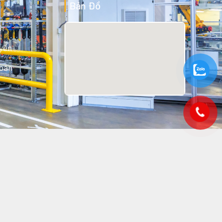
Bản Đồ
h
yển
Toán