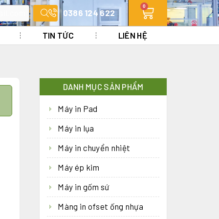
0
ail.com
0386 124 622
TIN TỨC
LIÊN HỆ
DANH MỤC SẢN PHẨM
Máy in Pad
Máy in lụa
Máy in chuyển nhiệt
Máy ép kim
Máy in gốm sứ
Màng in ofset ống nhựa