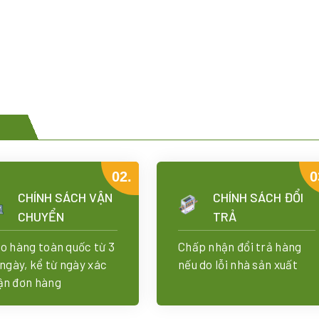
Add Your Heading Text Here
02.
0
CHÍNH SÁCH VẬN
CHÍNH SÁCH ĐỔI
CHUYỂN
TRẢ
ao hàng toàn quốc từ 3
Chấp nhận đổi trả hàng
 ngày, kể từ ngày xác
nếu do lỗi nhà sản xuất
ận đơn hàng