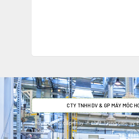
CTY TNHH DV & GP MÁY MÓC 
Chuyên cung cấp máy in chất lượng cao, uy tí
thời gian.