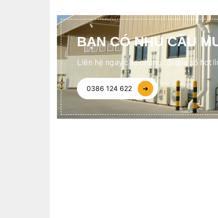
BẠN CÓ NHU CẦU MU
Liên hệ ngay cho chúng tôi qua số hotl
0386 124 622
➜