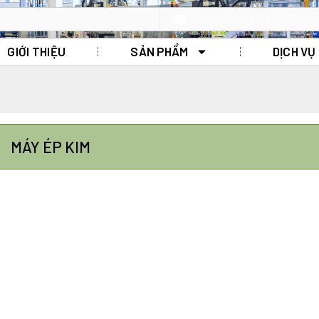
Howellservices76@gm
GIỚI THIỆU
SẢN PHẨM
DỊCH VỤ
MÁY ÉP KIM