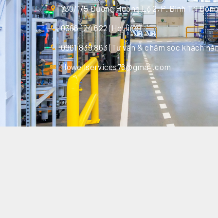
730/1/5 Đường Hương Lộ 2, P. Bình Trị Đôn
0386 124 622 (Hotline)
0961 839 863 (Tư vấn & chăm sóc khách hàn
Howellservices76@gmail.com